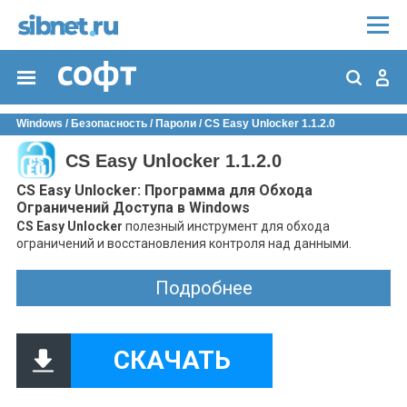
Windows
/
Безопасность
/
Пароли
/ CS Easy Unlocker 1.1.2.0
CS Easy Unlocker 1.1.2.0
CS Easy Unlocker: Программа для Обхода
Ограничений Доступа в Windows
CS Easy Unlocker
полезный инструмент для обхода
ограничений и восстановления контроля над данными.
Основные Возможности:
Подробнее
Разблокировка Заблокированных Папок:
Программа
предназначена для быстрого и эффективного обхода
ограничений доступа и разблокировки папок.
СКАЧАТЬ
Полный Контроль Над Файлами и Папками:
CS Easy
Unlocker предоставляет возможность получения
полного контроля над файлами и папками, которые
ранее были недоступны.