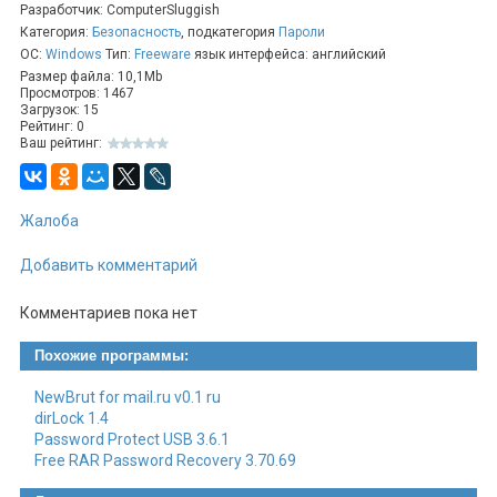
Разработчик: ComputerSluggish
Простой и Удобный Интерфейс:
Интерфейс
Категория:
Безопасность
, подкатегория
Пароли
программы прост и удобен, обеспечивая легкость в
ОС:
Windows
Тип:
Freeware
язык интерфейса: английский
использовании.
Размер файла: 10,1Mb
Быстрый Процесс Разблокировки:
Просмотров: 1467
Усовершенствованные алгоритмы программы
Загрузок: 15
Рейтинг: 0
обеспечивают быстрый процесс разблокировки.
Ваш рейтинг:
Портативное Решение:
Размер файла программы
невелик, что делает ее портативным решением, и не
требует установки.
Жалоба
Использование:
Запустите Программу:
Просто запустите программу
Добавить комментарий
без необходимости установки.
Выберите Заблокированную Папку:
Выберите
Комментариев пока нет
заблокированную папку, к которой у вас нет доступа.
Разблокируйте Папку:
Одним щелчком мыши
Похожие программы:
разблокируйте выбранную папку, получив полный
доступ.
NewBrut for mail.ru v0.1 ru
dirLock 1.4
Password Protect USB 3.6.1
CS Easy Unlocker
обеспечивает быстрое и простое решение
Free RAR Password Recovery 3.70.69
для снятия ограничений доступа к папкам в Windows,
предоставляя полный контроль над вашими данными.