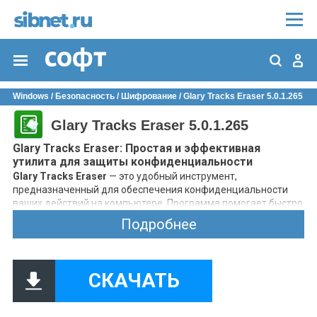
Windows
/
Безопасность
/
Шифрование
/ Glary Tracks Eraser 5.0.1.265
Glary Tracks Eraser 5.0.1.265
Glary Tracks Eraser: Простая и эффективная
утилита для защиты конфиденциальности
Glary Tracks Eraser
— это удобный инструмент,
предназначенный для обеспечения конфиденциальности
ваших действий на компьютере. Программа помогает быстро
удалить следы вашей активности в основных браузерах и
Подробнее
самой системе ПК, что особенно полезно при общем доступе
к компьютеру.
Основные возможности Glary Tracks Eraser:
Очистка браузеров
: Удаление истории посещенных
СКАЧАТЬ
страниц, куки, кэша, сохраненных данных форм и
истории загрузок в Google Chrome, Mozilla Firefox, Opera
и Internet Explorer.