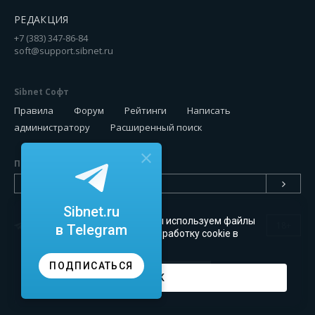
РЕДАКЦИЯ
+7 (383) 347-86-84
soft@support.sibnet.ru
Sibnet Софт
Правила
Форум
Рейтинги
Написать
администратору
Расширенный поиск
Подписаться на новинки
Sibnet.ru
Чтобы сайт был удобным, мы используем файлы
18+
в Telegram
cookie
. Можете запретить обработку cookie в
настройках браузера
ПОДПИСАТЬСЯ
OK