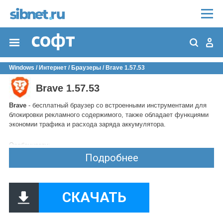
Windows
/
Интернет
/
Браузеры
/ Brave 1.57.53
Brave 1.57.53
Brave
- бесплатный браузер со встроенными инструментами для
блокировки рекламного содержимого, также обладает функциями
экономии трафика и расхода заряда аккумулятора.
Особенности:
быстрая скорость работы;
Подробнее
безопасность данных пользователя достигается благодаря
сквозному шифрованию;
оптимизация расхода заряда батареи и функция экономии
СКАЧАТЬ
трафика;
браузер Brave имеет встроенный AdBlock для блокировки
рекламы и всплывающих окон;
приложение можно скачать бесплатно и без рекламы