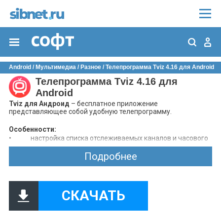
Android
/
Мультимедиа
/
Разное
/ Телепрограмма Tviz 4.16 для Android
Телепрограмма Tviz 4.16 для
Android
Tviz для Андроид
– бесплатное приложение
представляющее собой удобную телепрограмму.
Особенности:
•
настройка списка отслеживаемых каналов и часового
пояса;
Подробнее
•
напоминание о предстоящих передачах;
•
отображение текущего эфира;
•
подробные описания с фото и ссылками;
•
поиск телеканалов и передач;
•
в базе приложения более полутысячи программ.
СКАЧАТЬ