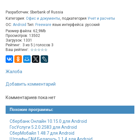
банка;
контроль расходов, перевод средств и установка
Разработчик: Sberbank of Russia
лимита на расходы;
Категория:
Офис и документы
, подкатегория
Учет и расчеты
полный контроль финансовых операций и активности в
ОС:
Android
Тип:
Freeware
язык интерфейса: русский
приложении.
Размер файла: 62,9Mb
Просмотров: 13502
Загрузок: 1331
Рейтинг:
3
из
5
| голосов
3
Ваш рейтинг:
Жалоба
Добавить комментарий
Комментариев пока нет
Похожие программы:
Сбербанк Онлайн 10.15.0 для Android
ГосУслуги 5.2.0.2583 для Android
СберМобайл 1.48.7 для Android
Штрафы ГАИ Беларусь 1.1.4 для Android