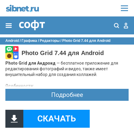
Android
/
Графика
/
Редакторы
/ Photo Grid 7.44 для Android
Photo Grid 7.44 для Android
Photo Grid для Андроид
— бесплатное приложение для
редактирования фотографий и видео, также имеет
внушительный набор для создания коллажей.
Особенности:
огромная библиотека дополнительных материалов,
Подробнее
которые могут похвастаться своей уникальностью;
возможность использовать более 300 готовых
шаблонов или проводить редактирование вручную;
более 60 цветовых фильтров, некоторые можно
СКАЧАТЬ
встретить только в этом приложении;
создание фотоколлажей с возможностью
предварительного редактирования исходных роликов;