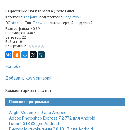
режим создания слайдшоу, в котором можно
использовать до 50 изображений;
Разработчик: Cheetah Mobile (Photo Editor)
инструменты, позволяющие подготовить видео под
Категория:
Графика
, подкатегория
Редакторы
формат конкретных социальных сетей;
ОС:
Android
Тип:
Freeware
язык интерфейса: русский
дружественный интерфейс в котором легко
Размер файла: 40,3Mb
разобраться даже начинающему редактору.
Просмотров: 3387
Загрузок: 22
Рейтинг: 0
Ваш рейтинг:
Жалоба
Добавить комментарий
Комментариев пока нет
Похожие программы:
Alight Motion 3.9.0 для Android
Adobe Photoshop Express 7.2.772 для Android
Lumii 1.313.83 для Android
Рисуем Мультфильмы 2 0.13.17 для Android