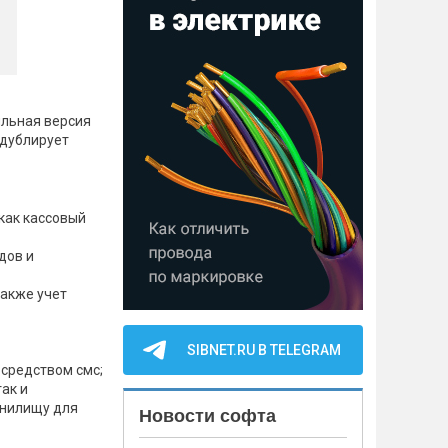
льная версия
 дублирует
как кассовый
дов и
также учет
SIBNET.RU В TELEGRAM
осредством смс;
ак и
анилищу для
Новости софта