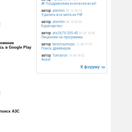
🎁 Поздравляем всех-всех-всех!
автор:
alemtin
05.12 19:12
Удалить все мета из Pdf
автор:
alemtin
04.10 22:35
Кураторство
автор:
ats2670-205-45
01.01 13:05
Лицензии на программы
ожение
автор:
bestmasterpc
12.05 17:01
сь в Google Play
Поиск драйверов
автор:
Tomanov
16.04 19:52
Avast
К форуму
поиск АЗС