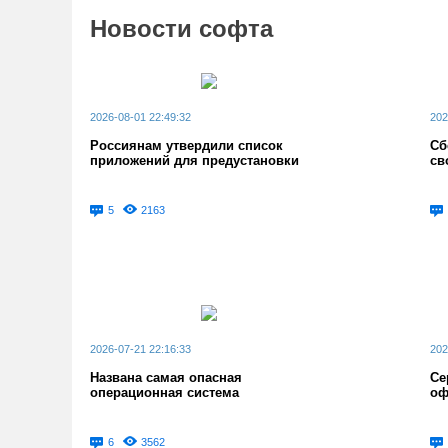
Новости софта
2026-08-01 22:49:32
202
Россиянам утвердили список
Сб
приложений для предустановки
св
5
2163
2026-07-21 22:16:33
202
Названа самая опасная
Се
операционная система
оф
6
3562