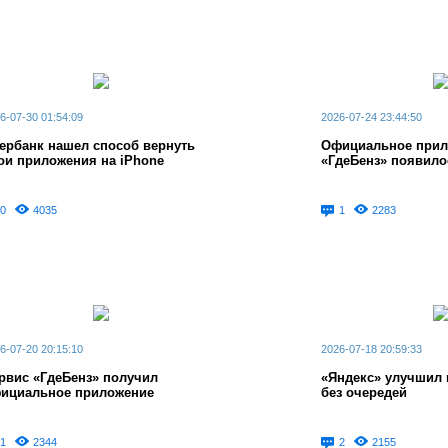
6-07-30 01:54:09
2026-07-24 23:44:50
ербанк нашел способ вернуть
Официальное прил
ои приложения на iPhone
«ГдеБенз» появило
0
4035
1
2283
6-07-20 20:15:10
2026-07-18 20:59:33
рвис «ГдеБенз» получил
«Яндекс» улучшил 
ициальное приложение
без очередей
1
2344
2
2155