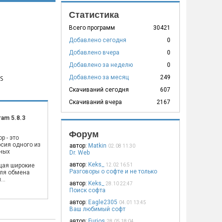
Статистика
Всего программ
30421
Добавлено сегодня
0
Добавлено вчера
0
Добавлено за неделю
0
Добавлено за месяц
249
S
Скачиваний сегодня
607
Скачиваний вчера
2167
ram 5.8.3
Форум
p - это
сия одного из
автор:
Matkin
02.08 11:30
ных
Dr. Web
,
автор:
Keks_
щая широкие
12.02 16:51
Разговоры о софте и не только
ля обмена
..
автор:
Keks_
28.10 22:47
Поиск софта
автор:
Eagle2305
04.01 13:45
Ваш любимый софт
автор:
Furios
28.05 18:04