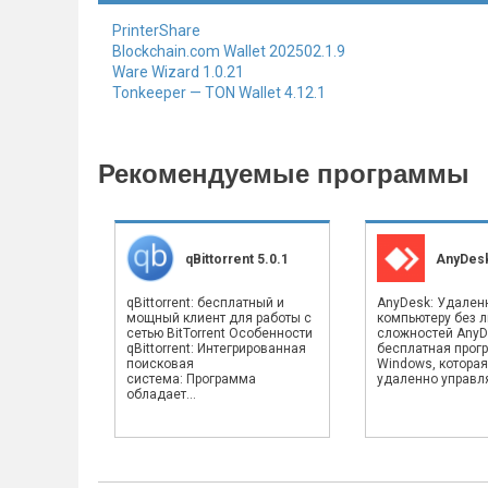
PrinterShare
Blockchain.com Wallet 202502.1.9
Ware Wizard 1.0.21
Tonkeeper — TON Wallet 4.12.1
Рекомендуемые программы
qBittorrent 5.0.1
AnyDesk
qBittorrent: бесплатный и
AnyDesk: Удален
мощный клиент для работы с
компьютеру без 
сетью BitTorrent Особенности
сложностей AnyD
qBittorrent: Интегрированная
бесплатная прог
поисковая
Windows, которая
система: Программа
удаленно управлят
обладает...