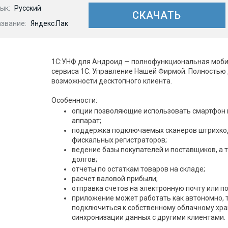
ык:
Русский
СКАЧАТЬ
азвание:
Яндекс.Пак
1С:УНФ для Андроид — полнофункциональная моби
сервиса 1С: Управление Нашей Фирмой. Полностью
возможности десктопного клиента.
Особенности:
опции позволяющие использовать смартфон 
аппарат;
поддержка подключаемых сканеров штрихко
фискальных регистраторов;
ведение базы покупателей и поставщиков, а 
долгов;
отчеты по остаткам товаров на складе;
расчет валовой прибыли;
отправка счетов на электронную почту или п
приложение может работать как автономно, т
подключиться к собственному облачному хр
синхронизации данных с другими клиентами.