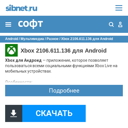
Android
/
Мультимедиа
/
Разное
/ Xbox 2106.611.136 для Android
Xbox 2106.611.136 для Android
Xbox для Андроид
— приложение, которое позволяет
пользоваться всеми социальными функциями Xbox Live на
мобильных устройствах.
Особенности:
просмотр сетевой активности пользователей;
Подробнее
публикация игрового контента на своей страничке;
просмотр роликов пользователей;
покупка игр во внутреннем магазине с последующей
установкой на ПК или приставку;
СКАЧАТЬ
использование в качестве клавиатуры и пульта
управления воспроизведением при игре на консоли;
простой интуитивно понятный интерфейс и фирменный