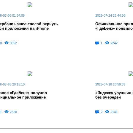
6-07-30 01:54:09
2026-07-24 23:44:50
ербанк нашел способ вернуть
Официальное прил
ои приложения на iPhone
«ГдеБенз» появило
0
3952
1
2242
6-07-20 20:15:10
2026-07-18 20:59:33
рвис «ГдеБенз» получил
«Яндекс» улучшил 
ициальное приложение
без очередей
1
2320
2
2141