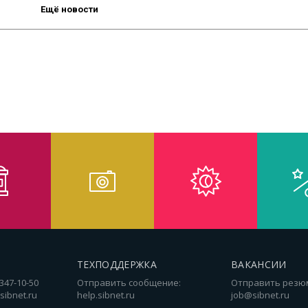
Ещё новости
ТЕХПОДДЕРЖКА
ВАКАНСИИ
 347-10-50
Отправить сообщение:
Отправить резю
sibnet.ru
help.sibnet.ru
job@sibnet.ru