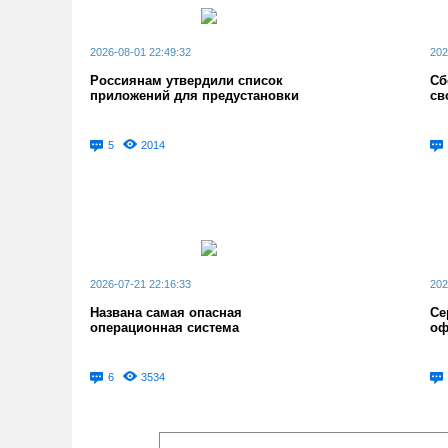
2026-08-01 22:49:32
202
Россиянам утвердили список
Сб
приложений для предустановки
св
5
2014
2026-07-21 22:16:33
202
Названа самая опасная
Се
операционная система
оф
6
3534