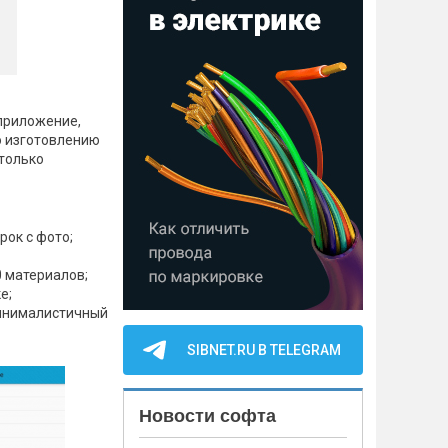
приложение,
о изготовлению
только
ок с фото;
 материалов;
е;
минималистичный
SIBNET.RU В TELEGRAM
Новости софта