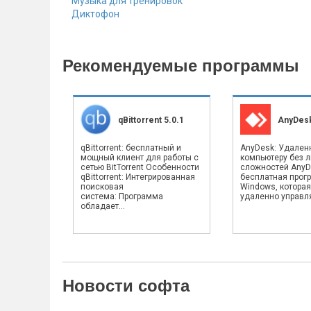
Музыка для тренировок
Диктофон
Рекомендуемые программы
qBittorrent 5.0.1
AnyDesk
qBittorrent: бесплатный и
AnyDesk: Удален
мощный клиент для работы с
компьютеру без 
сетью BitTorrent Особенности
сложностей AnyD
qBittorrent: Интегрированная
бесплатная прог
поисковая
Windows, которая
система: Программа
удаленно управлят
обладает...
Новости софта