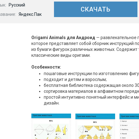
ык:
Русский
СКАЧАТЬ
азвание:
Яндекс.Пак
Origami Animals для Андроид
— развлекательное 
которое представляет собой сборник инструкций п
из бумаги фигурок различных животных. Содержит 
классические виды оригами.
Особенности:
пошаговые инструкции по изготовлению фигур
подходит и детям и взрослым;
бесплатная библиотека содержащая около 30
сортировка материалов в алфавитном порядк
простой интуитивно понятный интерфейс и 
дизайн.