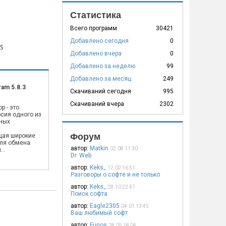
Статистика
Всего программ
30421
Добавлено сегодня
0
S
Добавлено вчера
0
Добавлено за неделю
99
Добавлено за месяц
249
ram 5.8.3
Скачиваний сегодня
995
Скачиваний вчера
2302
p - это
сия одного из
ных
,
Форум
щая широкие
ля обмена
автор:
Matkin
02.08 11:30
..
Dr. Web
автор:
Keks_
12.02 16:51
Разговоры о софте и не только
автор:
Keks_
28.10 22:47
Поиск софта
автор:
Eagle2305
04.01 13:45
Ваш любимый софт
автор:
Furios
28.05 18:04