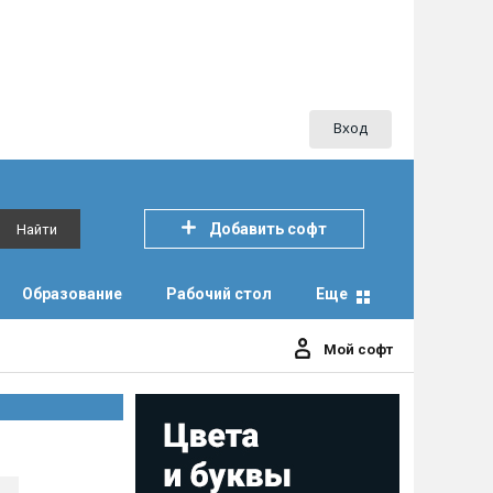
Вход
Добавить софт
Найти
Образование
Рабочий стол
Еще
Мой софт