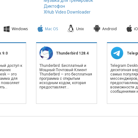
Музыка для тренировок
Диктофон
XHub Video Downloader
Windows
Mac OS
Unix
Android
iO
 9.0
Thunderbird 128.4
Teleg
ный доступ к
Thunderbird: Бесплатный и
Telegram Deskto
лишних
Мощный Почтовый Клиент
десктопная вер
esk — это
Thunderbird — это бесплатная
самых популяр
рамма для
программа с открытым
мессенджеров
 позволяет
исходным кодом, которая
предоставляю
ь...
предоставляет...
возможности д
сообщениями и.