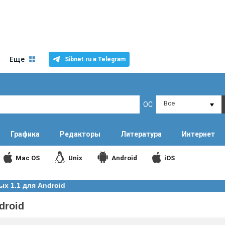
Еще
Sibnet.ru в Telegram
Все
ОС
Графика
Редакторы
Литература
Интернет
Mac OS
Unix
Android
iOS
х 1.1 для Android
droid