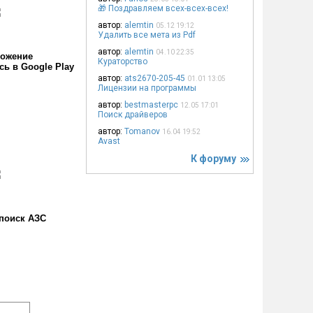
🎁 Поздравляем всех-всех-всех!
автор:
alemtin
05.12 19:12
Удалить все мета из Pdf
автор:
alemtin
04.10 22:35
ожение
Кураторство
сь в Google Play
автор:
ats2670-205-45
01.01 13:05
Лицензии на программы
автор:
bestmasterpc
12.05 17:01
Поиск драйверов
автор:
Tomanov
16.04 19:52
Avast
К форуму
поиск АЗС