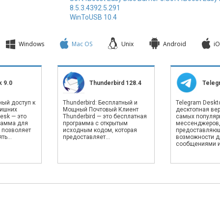
8.5.3.4392.5.291
WinToUSB 10.4
Windows
Mac OS
Unix
Android
iO
 9.0
Thunderbird 128.4
Teleg
ный доступ к
Thunderbird: Бесплатный и
Telegram Deskto
лишних
Мощный Почтовый Клиент
десктопная вер
esk — это
Thunderbird — это бесплатная
самых популяр
рамма для
программа с открытым
мессенджеров
 позволяет
исходным кодом, которая
предоставляю
ь...
предоставляет...
возможности д
сообщениями и.