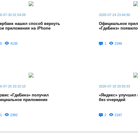
6-07-30 01:54:09
2026-07-24 23:44:50
ербанк нашел способ вернуть
Официальное прил
ои приложения на iPhone
«ГдеБенз» появило
0
4135
1
2346
6-07-20 20:15:10
2026-07-18 20:59:33
рвис «ГдеБенз» получил
«Яндекс» улучшил 
ициальное приложение
без очередей
1
2382
2
2187