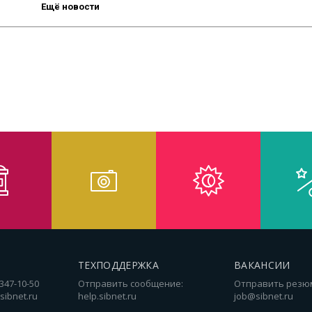
Ещё новости
ТЕХПОДДЕРЖКА
ВАКАНСИИ
 347-10-50
Отправить сообщение:
Отправить резю
sibnet.ru
help.sibnet.ru
job@sibnet.ru