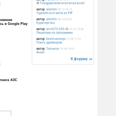
🎁 Поздравляем всех-всех-всех!
автор:
alemtin
05.12 19:12
Удалить все мета из Pdf
автор:
alemtin
ожение
04.10 22:35
Кураторство
сь в Google Play
автор:
ats2670-205-45
01.01 13:05
Лицензии на программы
автор:
bestmasterpc
12.05 17:01
Поиск драйверов
автор:
Tomanov
16.04 19:52
Avast
К форуму
поиск АЗС