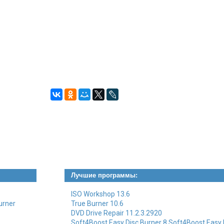
Лучшие программы:
ISO Workshop 13.6
urner
True Burner 10.6
DVD Drive Repair 11.2.3.2920
Soft4Boost Easy Disc Burner 8.Soft4Boost Easy 