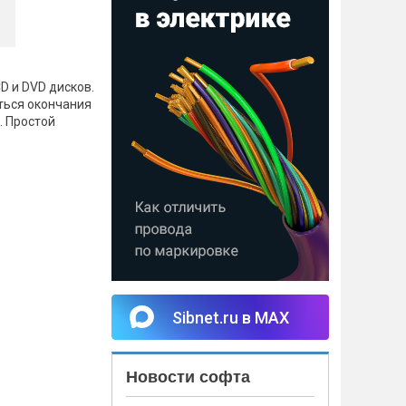
D и DVD дисков.
ться окончания
. Простой
Sibnet.ru в MAX
Новости софта