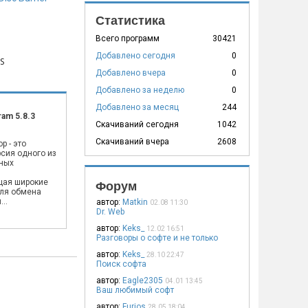
Статистика
Всего программ
30421
Добавлено сегодня
0
S
Добавлено вчера
0
Добавлено за неделю
0
Добавлено за месяц
244
ram 5.8.3
Скачиваний сегодня
1042
Скачиваний вчера
2608
p - это
сия одного из
ных
,
щая широкие
Форум
ля обмена
..
автор:
Matkin
02.08 11:30
Dr. Web
автор:
Keks_
12.02 16:51
Разговоры о софте и не только
автор:
Keks_
28.10 22:47
Поиск софта
автор:
Eagle2305
04.01 13:45
Ваш любимый софт
автор:
Furios
28.05 18:04