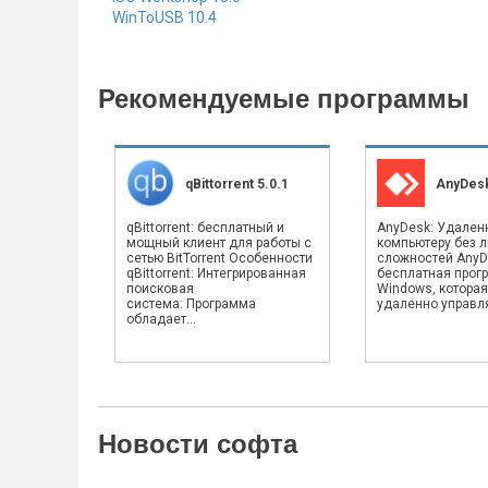
WinToUSB 10.4
Рекомендуемые программы
qBittorrent 5.0.1
AnyDesk
qBittorrent: бесплатный и
AnyDesk: Удален
мощный клиент для работы с
компьютеру без 
сетью BitTorrent Особенности
сложностей AnyD
qBittorrent: Интегрированная
бесплатная прог
поисковая
Windows, которая
система: Программа
удаленно управлят
обладает...
Новости софта