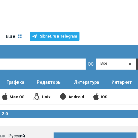
Еще
Sibnet.ru в Telegram
Все
ОС
Графика
Редакторы
Литература
Интернет
Mac OS
Unix
Android
iOS
 2.0
ык:
Русский