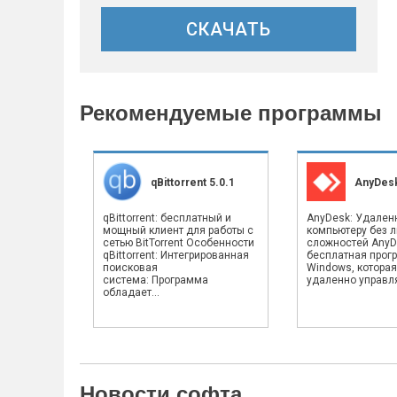
СКАЧАТЬ
Рекомендуемые программы
qBittorrent 5.0.1
AnyDesk
qBittorrent: бесплатный и
AnyDesk: Удален
мощный клиент для работы с
компьютеру без 
сетью BitTorrent Особенности
сложностей AnyD
qBittorrent: Интегрированная
бесплатная прог
поисковая
Windows, которая
система: Программа
удаленно управлят
обладает...
Новости софта