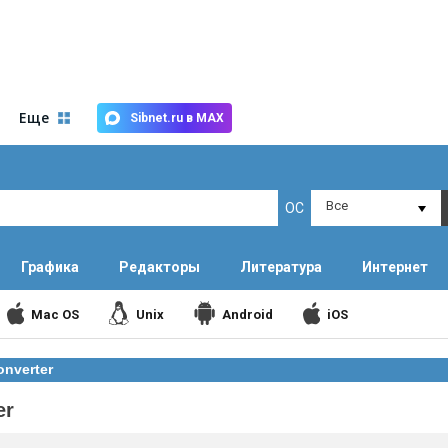
Еще
Sibnet.ru в MAX
Все
ОС
Графика
Редакторы
Литература
Интернет
Mac OS
Unix
Android
iOS
onverter
er