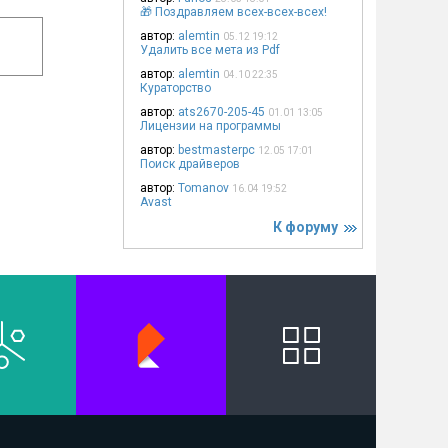
🎁 Поздравляем всех-всех-всех!
автор:
alemtin
05.12 19:12
Удалить все мета из Pdf
автор:
alemtin
04.10 22:35
Кураторство
автор:
ats2670-205-45
01.01 13:05
Лицензии на программы
автор:
bestmasterpc
12.05 17:01
Поиск драйверов
автор:
Tomanov
16.04 19:52
Avast
К форуму