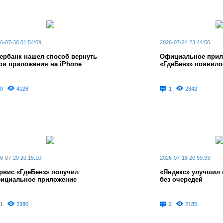
6-07-30 01:54:09
2026-07-24 23:44:50
ербанк нашел способ вернуть
Официальное прил
ои приложения на iPhone
«ГдеБенз» появило
0
4128
1
2342
6-07-20 20:15:10
2026-07-18 20:59:33
рвис «ГдеБенз» получил
«Яндекс» улучшил 
ициальное приложение
без очередей
1
2380
2
2185