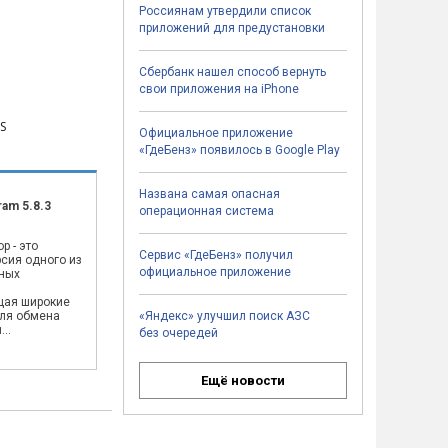
Россиянам утвердили список
приложений для предустановки
Сбербанк нашел способ вернуть
свои приложения на iPhone
S
Официальное приложение
«ГдеБенз» появилось в Google Play
Названа самая опасная
ram 5.8.3
операционная система
p - это
Сервис «ГдеБенз» получил
сия одного из
официальное приложение
ных
,
щая широкие
ля обмена
«Яндекс» улучшил поиск АЗС
..
без очередей
Ещё новости