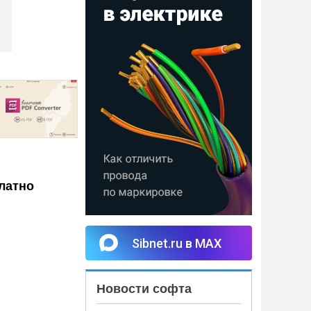
платно
Sibnet.ru в MAX
Новости софта