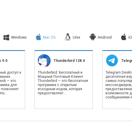
Windows
Mac OS
Unix
Android
iO
 9.0
Thunderbird 128.4
Teleg
ный доступ к
Thunderbird: Бесплатный и
Telegram Deskto
лишних
Мощный Почтовый Клиент
десктопная вер
esk — это
Thunderbird — это бесплатная
самых популяр
рамма для
программа с открытым
мессенджеров
 позволяет
исходным кодом, которая
предоставляю
ь...
предоставляет...
возможности д
сообщениями и.