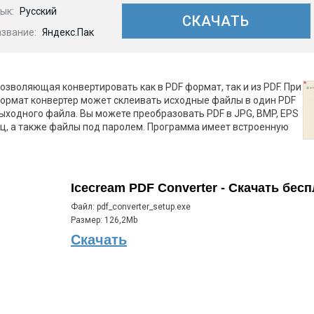
ык:
Русский
СКАЧАТЬ
азвание:
Яндекс.Пак
позволяющая конвертировать как в PDF формат, так и из PDF. При
формат конвертер может склеивать исходные файлы в один PDF
ыходного файла. Вы можете преобразовать PDF в JPG, BMP, EPS
иц, а также файлы под паролем. Программа имеет встроенную
Icecream PDF Converter - Скачать бес
Файл: pdf_converter_setup.exe
Размер: 126,2Mb
Скачать