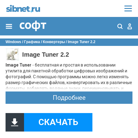
Windows
/
Графика
/
Конвертеры
/ Image Tuner 2.2
Image Tuner 2.2
Image Tuner
- бесплатная и простая в использовании
утилита для пакетной обработки цифровых изображений и
фотографий. С помощью программы можно легко изменять
размер графических файлов, конвертировать их в различные
форматы, добавлять водяные знаки, переименовывать и
многое другое. Также в программе присутствуют встроенные
Подробнее
шаблоны, позволяющие изменить размер изображений для
их публикации в социальных сетях Facebook, Twitter, или
переместить обработанные графические файлы в
мобильные устройства, типа IPod, iPhone и пр.
СКАЧАТЬ
Основные возможности
Image Tuner
:
Пакетная обработка цифровых изображений.