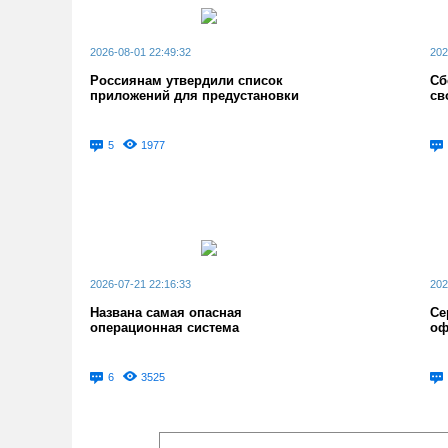
2026-08-01 22:49:32
202
Россиянам утвердили список
Сб
приложений для предустановки
св
5
1977
2026-07-21 22:16:33
202
Названа самая опасная
Се
операционная система
оф
6
3525