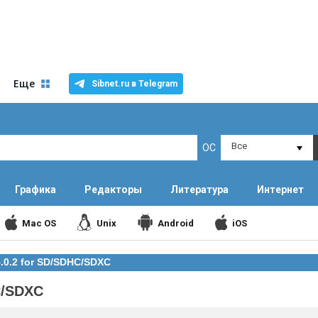
Еще
Sibnet.ru в Telegram
Все
ОС
Графика
Редакторы
Литература
Интернет
Mac OS
Unix
Android
iOS
5.0.2 for SD/SDHC/SDXC
C/SDXC