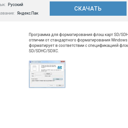
ык:
Русский
СКАЧАТЬ
азвание:
Яндекс.Пак
Программа для форматирования флэш карт SD/SDH
отличии от стандартного форматирования Windows 
форматирует в соответствии с спецификацией флэ
SD/SDHC/SDXC.