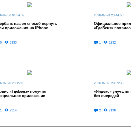
6-07-30 01:54:09
2026-07-24 23:44:50
ербанк нашел способ вернуть
Официальное прил
ои приложения на iPhone
«ГдеБенз» появило
0
3933
1
2232
6-07-20 20:15:10
2026-07-18 20:59:33
рвис «ГдеБенз» получил
«Яндекс» улучшил 
ициальное приложение
без очередей
1
2314
2
2136