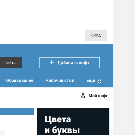
Вход
Добавить софт
Найти
Образование
Рабочий стол
Еще
Мой софт