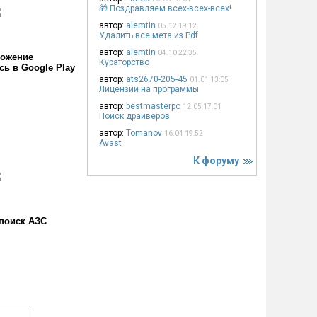
🎁 Поздравляем всех-всех-всех!
автор:
alemtin
05.12 19:12
Удалить все мета из Pdf
автор:
alemtin
04.10 22:35
ожение
Кураторство
сь в Google Play
автор:
ats2670-205-45
01.01 13:05
Лицензии на программы
автор:
bestmasterpc
12.05 17:01
Поиск драйверов
автор:
Tomanov
16.04 19:52
Avast
К форуму
поиск АЗС