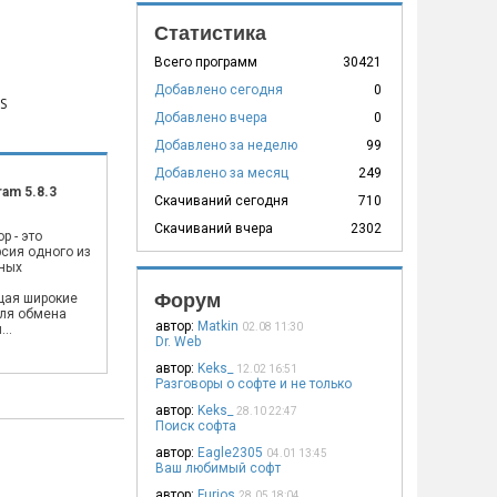
Статистика
Всего программ
30421
Добавлено сегодня
0
S
Добавлено вчера
0
Добавлено за неделю
99
Добавлено за месяц
249
ram 5.8.3
Скачиваний сегодня
710
Скачиваний вчера
2302
p - это
сия одного из
ных
,
Форум
щая широкие
ля обмена
автор:
Matkin
02.08 11:30
..
Dr. Web
автор:
Keks_
12.02 16:51
Разговоры о софте и не только
автор:
Keks_
28.10 22:47
Поиск софта
автор:
Eagle2305
04.01 13:45
Ваш любимый софт
автор:
Furios
28.05 18:04