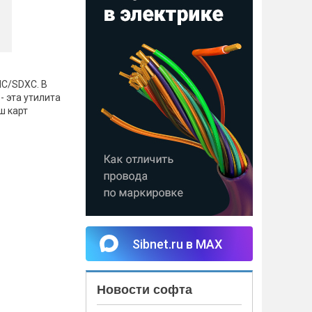
C/SDXC. В
- эта утилита
ш карт
Sibnet.ru в MAX
Новости софта