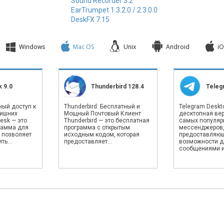
Sound Recorder 3.2
EarTrumpet 1.3.2.0 / 2.3.0.0
DeskFX 7.15
Windows
Mac OS
Unix
Android
iO
 9.0
Thunderbird 128.4
Teleg
ный доступ к
Thunderbird: Бесплатный и
Telegram Deskto
лишних
Мощный Почтовый Клиент
десктопная вер
esk — это
Thunderbird — это бесплатная
самых популяр
рамма для
программа с открытым
мессенджеров
 позволяет
исходным кодом, которая
предоставляю
ь...
предоставляет...
возможности д
сообщениями и.