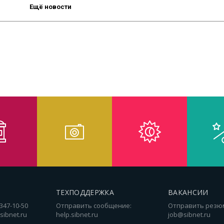
Ещё новости
ТЕХПОДДЕРЖКА
ВАКАНСИИ
 347-10-50
Отправить сообщение:
Отправить резю
sibnet.ru
help.sibnet.ru
job@sibnet.ru