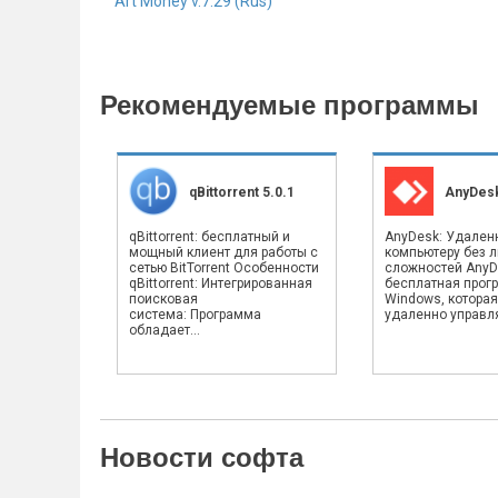
Art Money v.7.29 (Rus)
Рекомендуемые программы
qBittorrent 5.0.1
AnyDesk
qBittorrent: бесплатный и
AnyDesk: Удален
мощный клиент для работы с
компьютеру без 
сетью BitTorrent Особенности
сложностей AnyD
qBittorrent: Интегрированная
бесплатная прог
поисковая
Windows, которая
система: Программа
удаленно управлят
обладает...
Новости софта