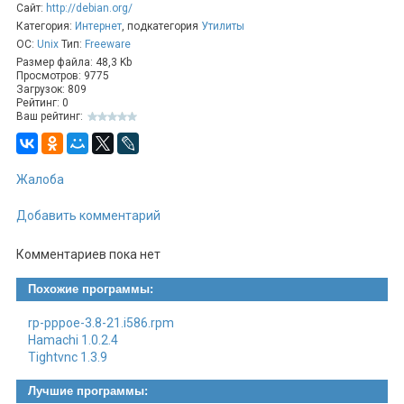
pppoeconf
Сайт:
http://debian.org/
и следуйте инструкциям :)
Категория:
Интернет
, подкатегория
Утилиты
ОС:
Unix
Тип:
Freeware
Размер файла: 48,3 Kb
Просмотров: 9775
Загрузок: 809
Рейтинг: 0
Ваш рейтинг:
Жалоба
Добавить комментарий
Комментариев пока нет
Похожие программы:
rp-pppoe-3.8-21.i586.rpm
Hamachi 1.0.2.4
Tightvnc 1.3.9
Лучшие программы: