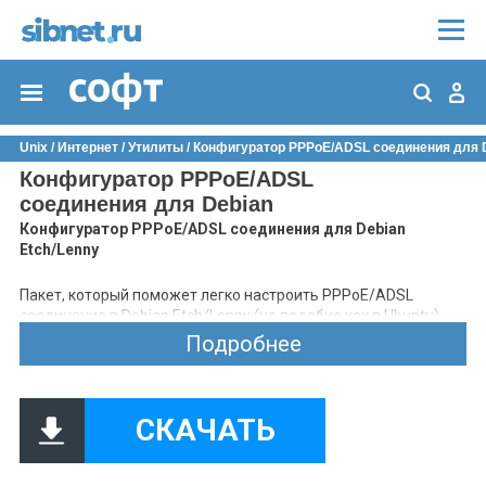
Unix
/
Интернет
/
Утилиты
/ Конфигуратор PPPoE/ADSL соединения для 
Конфигуратор PPPoE/ADSL
соединения для Debian
Конфигуратор PPPoE/ADSL соединения для Debian
Etch/Lenny
Пакет, который поможет легко настроить PPPoE/ADSL
соединение в Debian Etch/Lenny (на подобие как в Ubuntu).
Установка:
Подробнее
su
dpkg -i pppoeconf_1.18_all.deb
(в Debian Lenny возможна небольшая ошибка в
СКАЧАТЬ
зависимостях, но это не помешает установке пакета)
Использование:
su