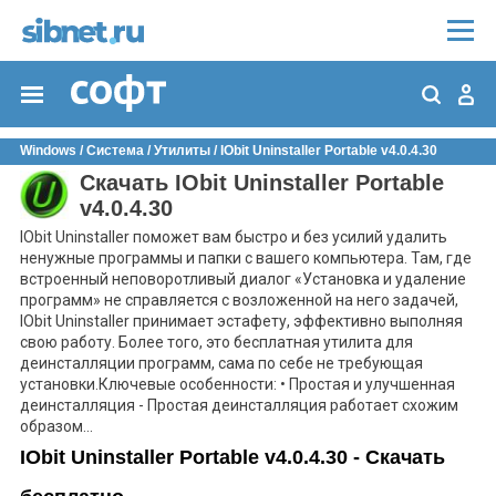
Windows
/
Система
/
Утилиты
/
IObit Uninstaller Portable v4.0.4.30
Скачать IObit Uninstaller Portable
v4.0.4.30
IObit Uninstaller поможет вам быстро и без усилий удалить
ненужные программы и папки с вашего компьютера. Там, где
встроенный неповоротливый диалог «Установка и удаление
программ» не справляется с возложенной на него задачей,
IObit Uninstaller принимает эстафету, эффективно выполняя
свою работу. Более того, это бесплатная утилита для
деинсталляции программ, сама по себе не требующая
установки.Ключевые особенности: • Простая и улучшенная
деинсталляция - Простая деинсталляция работает схожим
образом...
IObit Uninstaller Portable v4.0.4.30 - Скачать