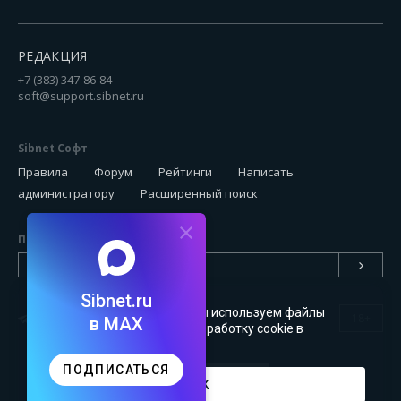
РЕДАКЦИЯ
+7 (383) 347-86-84
soft@support.sibnet.ru
Sibnet Софт
Правила
Форум
Рейтинги
Написать
администратору
Расширенный поиск
Подписаться на новинки
Sibnet.ru
Чтобы сайт был удобным, мы используем файлы
18+
в MAX
cookie
. Можете запретить обработку cookie в
настройках браузера
ПОДПИСАТЬСЯ
OK