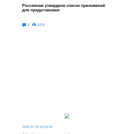
указатель на все (на группу)".
Россиянам утвердили список приложений
- Исправлена ошибка при загрузке отсеиваний с указателями.
для предустановки
- Исправлена ошибка с зависанием при загрузке таблиц для
эмуляторов.
- Исправлена ошибка при вводе размера текста или строки.
5
2275
- Исправлена ошибка если нулевой адрес эмулятора с
модульной адресацией (например pcsx2 0.9.6 для Sony
Playstation 2).
- Исправлена ошибка, когда не сохранялась позиция группы в
дереве групп.
- Исправлена ошибка c определением 64-битной
операционной системы.
- [PRO] Теперь программа умеет открывать защищенные
процессы в Windows Vista/2008/Seven x86.
- [PRO] Исправлены ошибки при работе с некоторыми
инструкциями ассемблера.
2026-07-30 01:54:09