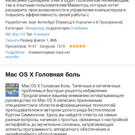
написания сценариев. Книга будет полезна как начинающим,
так и опытным пользователям Макинтош, которые хотят
расширить свои возможности в управлении компьютером и
повысить эффективность своей работы с...
Разработчик: Берт Алтенбург [Перевод К.Корчагин и В.Прохоренков]
Категория:
Литература
, подкатегория
Учебники
ОС:
Mac OS
Тип:
Freeware
Скачать
Размер файла: 1,4Mb
Просмотров: 9107
Загрузок: 1570
Подробнее
Комментариев пока нет
жалоба
Mac OS X Головная боль
Mac OS X Головная боль. Типичные и нетипичные
проблемы и быстрые рецепты избавления
Предлагаемое вашему вниманию исчерпывающее
руководство по Mac OS X написано признанным
специалистом в области информационных технологий,
преподавателем и автором целого ряда бестселлеров
Куртом Симмонсом. Здесь вы найдете ответы на самые
разные вопросы, начиная с простых, связанных с настройкой
интерфейса, до мучительно сложных, затрагивающих
аспекты программного, аппаратного обеспечения и
периферийного оборудования...