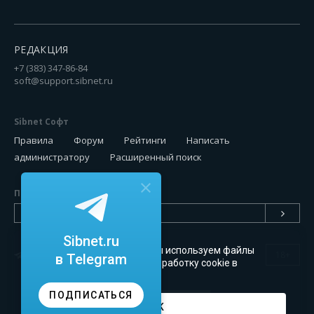
РЕДАКЦИЯ
+7 (383) 347-86-84
soft@support.sibnet.ru
Sibnet Софт
Правила
Форум
Рейтинги
Написать
администратору
Расширенный поиск
Подписаться на новинки
Sibnet.ru
Чтобы сайт был удобным, мы используем файлы
18+
в Telegram
cookie
. Можете запретить обработку cookie в
настройках браузера
ПОДПИСАТЬСЯ
OK