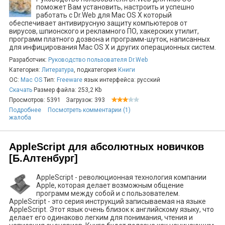
поможет Вам установить, настроить и успешно
работать с Dr.Web для Mac OS X который
обеспечивает антивирусную защиту компьютеров от
вирусов, шпионского и рекламного ПО, хакерских утилит,
программ платного дозвона и программ-шуток, написанных
для инфицирования Mac OS X и других операционных систем.
Разработчик:
Руководство пользователя Dr.Web
Категория:
Литература
, подкатегория
Книги
ОС:
Mac OS
Тип:
Freeware
язык интерфейса: русский
Скачать
Размер файла: 253,2 Kb
Просмотров: 5391
Загрузок: 393
Подробнее
Посмотреть комментарии (1)
жалоба
AppleScript для абсолютных новичков
[Б.Алтенбург]
AppleScript - революционная технология компании
Apple, которая делает возможным общение
программ между собой и с пользователем.
AppleScript - это серия инструкций записываемая на языке
AppleScript. Этот язык очень близок к английскому языку, что
делает его одинаково легким для понимания, чтения и