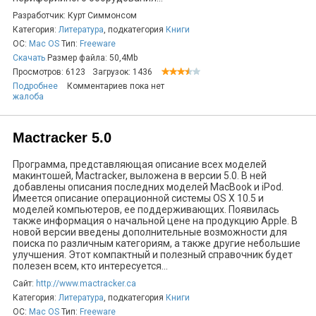
Разработчик: Курт Симмонсом
Категория:
Литература
, подкатегория
Книги
ОС:
Mac OS
Тип:
Freeware
Скачать
Размер файла: 50,4Mb
Просмотров: 6123
Загрузок: 1436
Подробнее
Комментариев пока нет
жалоба
Mactracker 5.0
Программа, представляющая описание всех моделей
макинтошей, Mactracker, выложена в версии 5.0. В ней
добавлены описания последних моделей MacBook и iPod.
Имеется описание операционной системы OS X 10.5 и
моделей компьютеров, ее поддерживающих. Появилась
также информация о начальной цене на продукцию Apple. В
новой версии введены дополнительные возможности для
поиска по различным категориям, а также другие небольшие
улучшения. Этот компактный и полезный справочник будет
полезен всем, кто интересуется...
Сайт:
http://www.mactracker.ca
Категория:
Литература
, подкатегория
Книги
ОС:
Mac OS
Тип:
Freeware